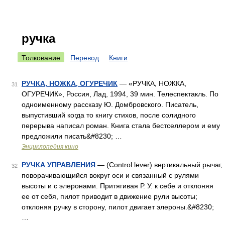
ручка
Толкование
Перевод
Книги
РУЧКА, НОЖКА, ОГУРЕЧИК
— «РУЧКА, НОЖКА,
31
ОГУРЕЧИК», Россия, Лад, 1994, 39 мин. Телеспектакль. По
одноименному рассказу Ю. Домбровского. Писатель,
выпустивший когда то книгу стихов, после солидного
перерыва написал роман. Книга стала бестселлером и ему
предложили писать&#8230; …
Энциклопедия кино
РУЧКА УПРАВЛЕНИЯ
— (Control lever) вертикальный рычаг,
32
поворачивающийся вокруг оси и связанный с рулями
высоты и с элеронами. Притягивая Р. У. к себе и отклоняя
ее от себя, пилот приводит в движение рули высоты;
отклоняя ручку в сторону, пилот двигает элероны.&#8230;
…